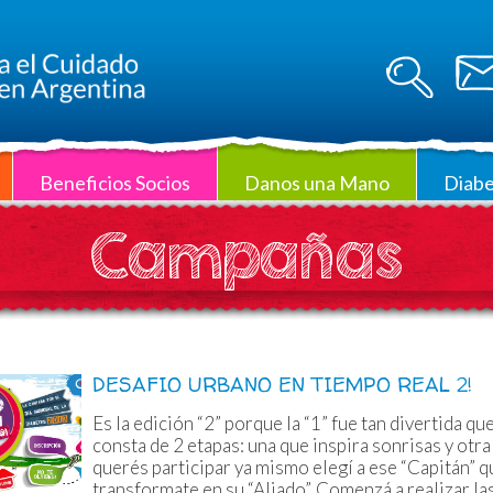
Beneficios Socios
Danos una Mano
Diabe
Campañas
DESAFIO URBANO EN TIEMPO REAL 2!
Es la edición “2” porque la “1” fue tan divertida 
consta de 2 etapas: una que inspira sonrisas y otra
querés participar ya mismo elegí a ese “Capitán” q
transformate en su “Aliado”. Comenzá a realizar la