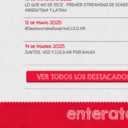
LO QUE NO SE DICE . PRIMER STREAMING DE DIABE
ARGENTINA Y LATAM
12 de Mayo 2025
#ObservatorioDiabetesCUI.D.AR
14 de Marzo 2025
JUNTOS, VOS Y CUI.D.AR POR BAHIA
VER TODOS LOS DESTACADO
enterat