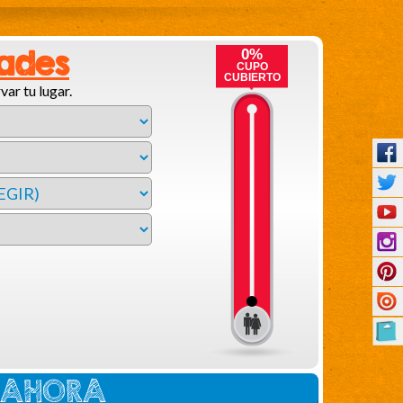
dades
0%
CUPO
CUBIERTO
var tu lugar.
E AHORA