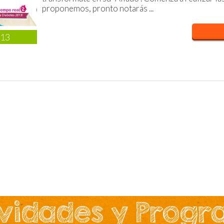
proponemos, pronto notarás ...
013
vidades y Prog