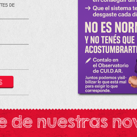
TES DE
S
e de nuestras n