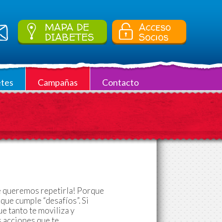
MAPA DE
Acceso
DIABETES
Socios
tes
Campañas
Contacto
que queremos repetirla! Porque
 que cumple “desafíos”. Si
ue tanto te moviliza y
s acciones que te