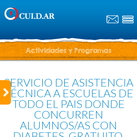
Actividades y Programas
SERVICIO DE ASISTENCIA
TÉCNICA A ESCUELAS DE
TODO EL PAIS DONDE
CONCURREN
ALUMNOS/AS CON
DIABETES. GRATUITO.