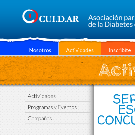
Nosotros
Actividades
Inscribite
Acti
SER
Actividades
ES
Programas y Eventos
CONC
Campañas