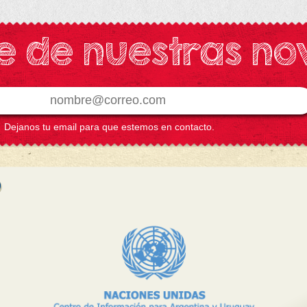
e de nuestras n
Dejanos tu email para que estemos en contacto.
Colaborador
Colaborador
CUI.D.