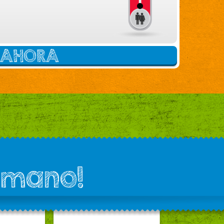
E AHORA
 mano!