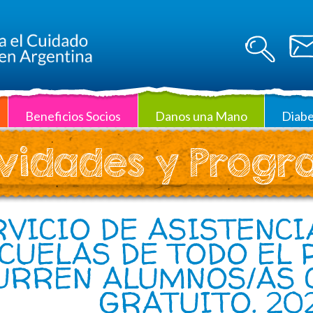
Beneficios Socios
Danos una Mano
Diabe
vidades y Prog
VICIO DE ASISTENCI
CUELAS DE TODO EL 
URREN ALUMNOS/AS C
GRATUITO. 20