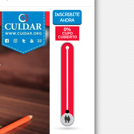
INSCRIBITE
AHORA
0%
CUPO
CUBIERTO