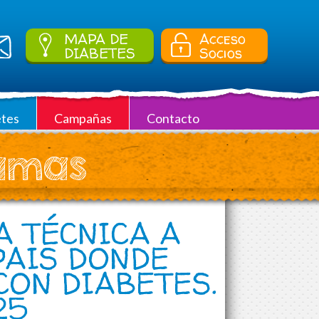
MAPA DE
Acceso
DIABETES
Socios
tes
Campañas
Contacto
ramas
A TÉCNICA A
PAIS DONDE
ON DIABETES.
25