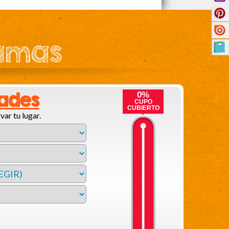
ramas
dades
0%
CUPO
CUBIERTO
var tu lugar.