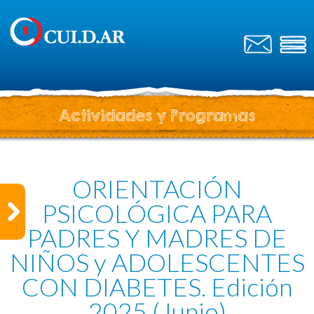
Actividades y Programas
ORIENTACIÓN
PSICOLÓGICA PARA
PADRES Y MADRES DE
NIÑOS y ADOLESCENTES
CON DIABETES. Edición
2025 (Junio)