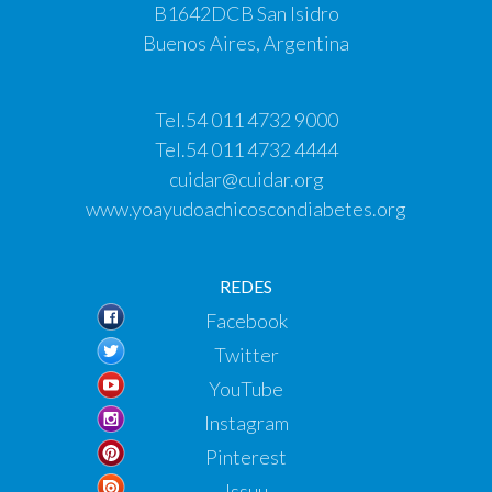
B1642DCB San Isidro
Buenos Aires, Argentina
Tel.
54 011 4732 9000
Tel.
54 011 4732 4444
cuidar@cuidar.org
www.yoayudoachicoscondiabetes.org
REDES
Facebook
Twitter
YouTube
Instagram
Pinterest
Issuu