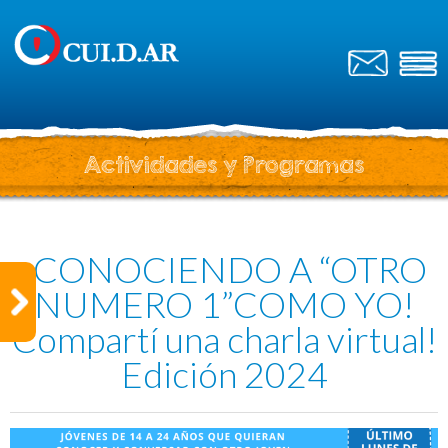
Actividades y Programas
¡CONOCIENDO A “OTRO
NUMERO 1”COMO YO!
Compartí una charla virtual!
Edición 2024