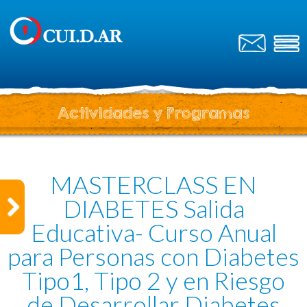
Actividades y Programas
MASTERCLASS EN
DIABETES Salida
Educativa- Curso Anual
para Personas con Diabetes
Tipo1, Tipo 2 y en Riesgo
de Desarrollar Diabetes